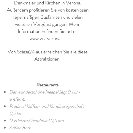
Denkmäler und Kirchen in Verona.
Außerdem profitieren Sie von kostenlosen
regelmäßigen Busfahrten und vielen
weiteren Vergünstigungen. Mehr
Informationen finden Sie unter
www.visitverona.it
.
Von Sciesa24 aus erreichen Sie alle diese
Attraktionen.
Restaurants
Das wunderschöne Neapel liegt 0,1 km
entfernt.
Pradaval Kaffee- und Konditoreigeschäft
0,2 km
Das letzte Abendmahl 0,5 km
Antike Bott.