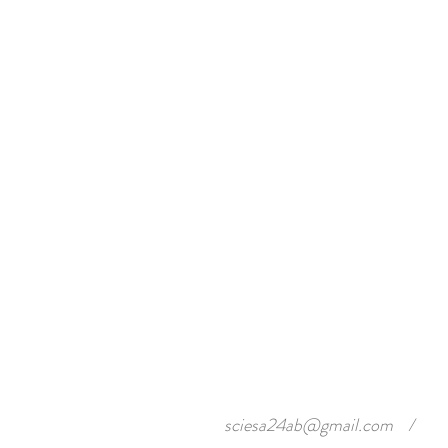
sciesa24ab@gmail.com
/