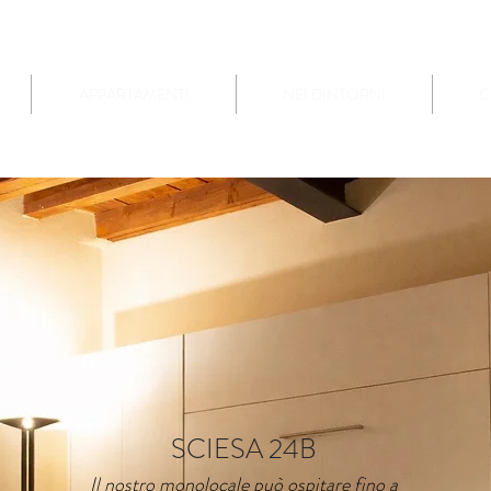
APPARTAMENTI
NEI DINTORNI
C
SCIESA 24B
Il nostro monolocale può ospitare fino a