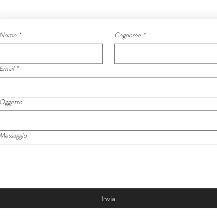
Nome
*
Cognome
*
Email
*
Oggetto
Messaggio
Invia